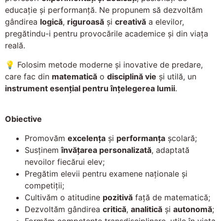
educație și performanță. Ne propunem să dezvoltăm
gândirea
logică
,
riguroasă
și
creativă
a elevilor,
pregătindu-i pentru provocările academice și din viața
reală.
💡 Folosim metode moderne și inovative de predare,
care fac din
matematică
o
disciplină vie
și utilă, un
instrument esențial pentru înțelegerea lumii
.
Obiective
Promovăm
excelența
și
performanța
școlară;
Susținem
învățarea personalizată
, adaptată
nevoilor fiecărui elev;
Pregătim elevii pentru examene naționale și
competiții;
Cultivăm o atitudine
pozitivă
față de matematică;
Dezvoltăm gândirea
critică
,
analitică
și
autonomă
;
Formăm competențe transdisciplinare, utile în viața