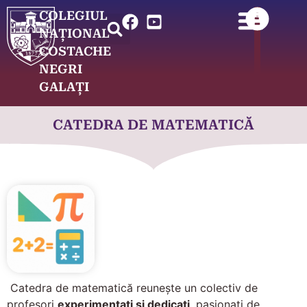
COLEGIUL
NAȚIONAL
COSTACHE
NEGRI
GALAȚI
CATEDRA DE MATEMATICĂ
Catedra de matematică reunește un colectiv de
profesori
experimentați și dedicați
, pasionați de