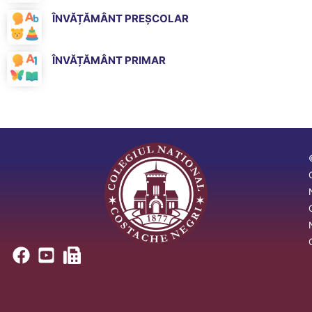
ÎNVĂȚĂMÂNT PREȘCOLAR
ÎNVĂȚĂMÂNT PRIMAR