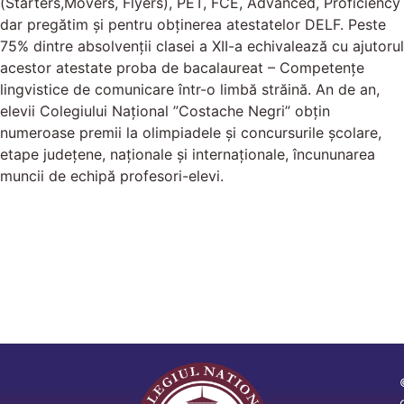
(Starters,Movers, Flyers), PET, FCE, Advanced, Proficiency
dar pregătim și pentru obținerea atestatelor DELF. Peste
75% dintre absolvenții clasei a XII-a echivalează cu ajutorul
acestor atestate proba de bacalaureat – Competențe
lingvistice de comunicare într-o limbă străină. An de an,
elevii Colegiului Național ”Costache Negri” obțin
numeroase premii la olimpiadele și concursurile școlare,
etape județene, naționale și internaționale, încununarea
muncii de echipă profesori-elevi.