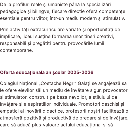
De la profiluri reale și umaniste până la specializări
pedagogice și bilingve, fiecare direcție oferă competențe
esențiale pentru viitor, într-un mediu modern și stimulativ.
Prin activități extracurriculare variate și oportunități de
implicare, liceul susține formarea unor tineri creativi,
responsabili și pregătiți pentru provocările lumii
contemporane.
Oferta educațională an școlar 2025-2026
Colegiul Naţional „Costache Negri” Galaţi se angajează să
le ofere elevilor săi un mediu de învăţare sigur, provocator
şi stimulator, construit pe baza nevoilor, a stilulului de
învăţare şi a aspiraţiilor individuale. Promotori deschişi şi
empatici ai inovării didactice, profesorii noştri facilitează o
atmosferă pozitivă şi productivă de predare şi de învăţare,
care să aducă plus-valoare actului educaţional şi să