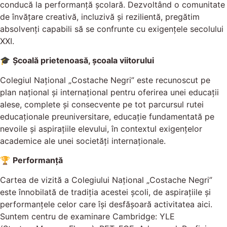
conducă la performanţă şcolară. Dezvoltând o comunitate
de învăţare creativă, incluzivă şi rezilientă, pregătim
absolvenţi capabili să se confrunte cu exigenţele secolului
XXI.
🎓
Școală prietenoasă, școala viitorului
Colegiul Naţional „Costache Negri” este recunoscut pe
plan naţional şi internaţional pentru oferirea unei educaţii
alese, complete şi consecvente pe tot parcursul rutei
educaţionale preuniversitare, educaţie fundamentată pe
nevoile şi aspiraţiile elevului, în contextul exigenţelor
academice ale unei societăţi internaţionale.
🏆
Performanță
Cartea de vizită a Colegiului Național „Costache Negri”
este înnobilată de tradiția acestei școli, de aspirațiile și
performanțele celor care își desfășoară activitatea aici.
Suntem centru de examinare Cambridge: YLE