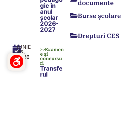
documente
gic în
anul
Burse școlare
școlar
2026-
2027
Drepturi CES
IUNIE
>>
Examen
25,
e și
2026
concursu
ri
Transfe
rul
Dimensiune
elevilor
litere
în anul
școlar
2026-
S
‌NORMAL
2027
L
XL
XXL
Spațiere
rânduri