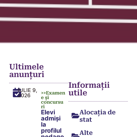
Ultimele
anunțuri
Informații
IULIE 9,
utile
>>
Examen
2026
e și
concursu
ri
Elevi
Alocația de
admiși
stat
la
profilul
Alte
pedago