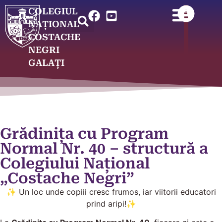
COLEGIUL
NAȚIONAL
COSTACHE
NEGRI
GALAȚI
Grădinița cu Program
Normal Nr. 40 – structură a
Colegiului Național
„Costache Negri”
✨ Un loc unde copiii cresc frumos, iar viitorii educatori
prind aripi!✨