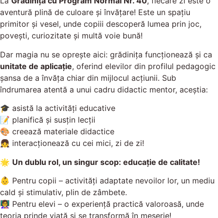
La
Grădinița cu Program Normal Nr. 40
, fiecare zi este o
aventură plină de culoare și învățare! Este un spațiu
primitor și vesel, unde copiii descoperă lumea prin joc,
povești, curiozitate și multă voie bună!
Dar magia nu se oprește aici: grădinița funcționează și ca
unitate de aplicație
, oferind elevilor din profilul pedagogic
șansa de a învăța chiar din mijlocul acțiunii. Sub
îndrumarea atentă a unui cadru didactic mentor, aceștia:
🎓 asistă la activități educative
📝 planifică și susțin lecții
🎨 creează materiale didactice
👧 interacționează cu cei mici, zi de zi!
🌟
Un dublu rol, un singur scop: educație de calitate!
👶 Pentru copii – activități adaptate nevoilor lor, un mediu
cald și stimulativ, plin de zâmbete.
👩‍🏫 Pentru elevi – o experiență practică valoroasă, unde
teoria prinde viață și se transformă în meserie!