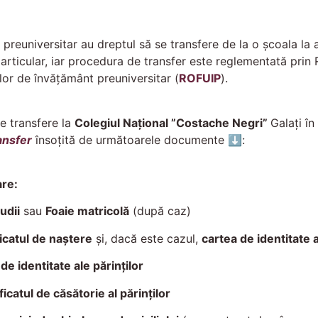
 preuniversitar au dreptul să se transfere de la o școala la a
articular, iar procedura de transfer este reglementată pri
ilor de învățământ preuniversitar (
ROFUIP
).
se transfere la
Colegiul Național ”Costache Negri”
Galați î
ansfer
însoțită de următoarele documente ⬇:
re:
udii
sau
Foaie matricolă
(după caz)
icatul de naștere
și, dacă este cazul,
cartea de identitate a
 de identitate ale părinților
icatul de căsătorie al părinților