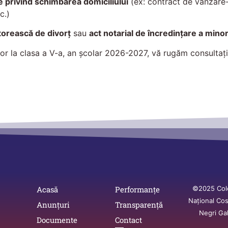
 privind schimbarea domiciliului
(ex: contract de vânzare-
c.)
torească de divorț
sau
act notarial de încredințare a minor
ilor la clasa a V-a, an școlar 2026-2027, vă rugăm consulta
Acasă
Performanțe
©2025 Col
Național Co
Anunțuri
Transparență
Negri Gal
Documente
Contact