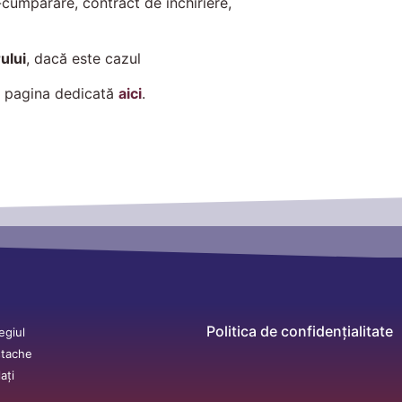
cumpărare, contract de închiriere,
ului
, dacă este cazul
ți pagina dedicată
aici
.
Politica de confidențialitate
egiul
stache
ați