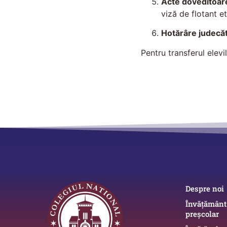
Acte doveditoare
viză de flotant et
Hotărâre judecă
Pentru transferul elev
Despre noi
Învățământ
preșcolar