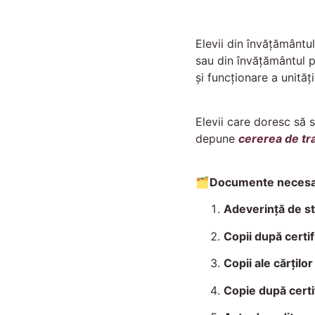
Elevii din învățământul
sau din învățământul p
și funcționare a unităț
Elevii care doresc să 
depune
cererea de tr
🗂️Documente necesa
Adeverință de st
Copii după certif
Copii ale cărților
Copie după certif