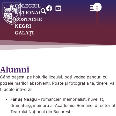
COLEGIUL
NAȚIONAL
COSTACHE
NEGRI
GALAȚI
Alumni
Când pășești pe holurile liceului, poți vedea panouri cu
pozele marilor absolvenți. Poate și fotografia ta, tinere, va
fi acolo într-o zi!
Fănuş Neagu
– romancier, memorialist, nuvelist,
dramaturg
,
membru al Academiei Române, director al
Teatrului Naţional din Bucureşti;