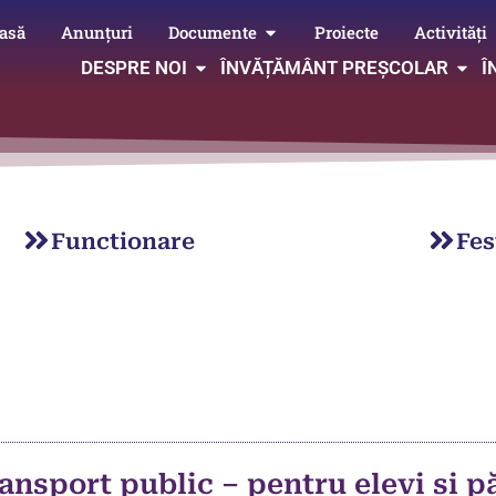
asă
Anunțuri
Documente
Proiecte
Activități
DESPRE NOI
ÎNVĂȚĂMÂNT PREȘCOLAR
Î
Functionare
Fes
ansport public – pentru elevi și pă