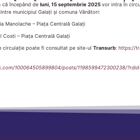
ță că începând de
luni, 15 septembrie 2025
vor intra în circ
intre municipiul Galați și comuna Vânători:
ia Manolache – Piața Centrală Galați
ul Costi – Piața Centrală Galați
circulație poate fi consultat pe site-ul
Transurb
:
https://t
i
ok.com/100064505899804/posts/1198599472300238/?rd