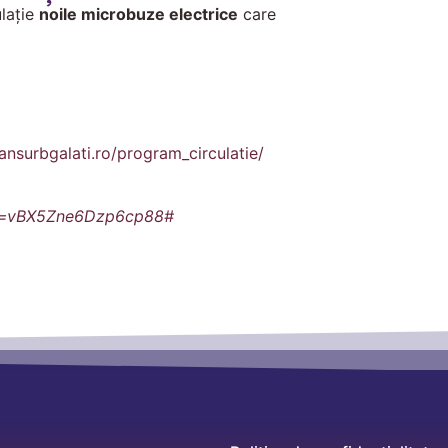
ulație
noile microbuze electrice
care
ransurbgalati.ro/program_circulatie/
id=vBX5Zne6Dzp6cp88#