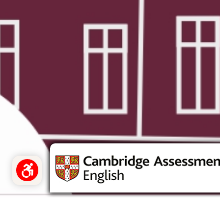
Dimensiune
litere