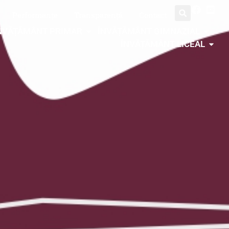
Performanțe
Transparență
Contact
NVĂȚĂMÂNT PRIMAR
ÎNVĂȚĂMÂNT GIMNAZIAL
ÎNVĂȚĂMÂNT LICEAL